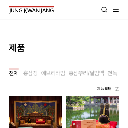
제품
전체
홍삼정
에브리타임
홍삼뿌리/달임액
천녹
홍
제품 필터