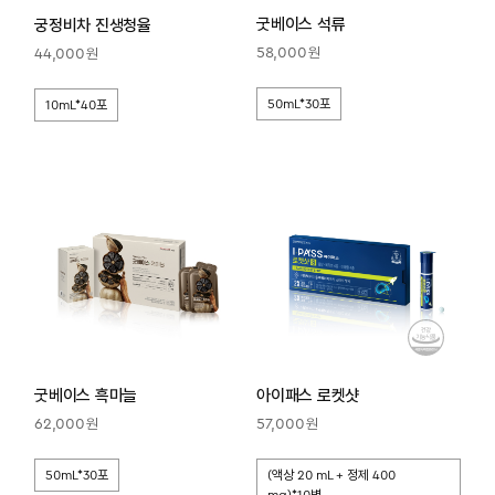
굿베이스 석류
궁정비차 진생청율
원
원
58,000
44,000
50mL*30포
10mL*40포
아이패스 로켓샷
굿베이스 흑마늘
원
원
57,000
62,000
(액상 20 mL + 정제 400
50mL*30포
mg)*10병