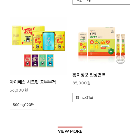
홍이장군 일상면역
아이패스 시크릿 공부부적
원
85,000
원
36,000
15mLx21포
500mg*20매
VIEW MORE