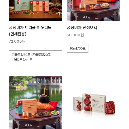
궁정비차 트리플 어쏘티드
궁정비차 진생오맥
(면세전용)
원
30,000
원
72,000
10mL*30포
기율로얄20포+온율로얄20포
+영지로얄20포