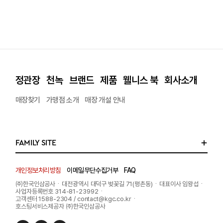
정관장
천녹
브랜드
제품
웰니스 북
회사소개
매장찾기
가맹점 소개
매장 개설 안내
FAMILY SITE
개인정보처리방침
이메일무단수집거부
FAQ
㈜한국인삼공사
대전광역시 대덕구 벚꽃길 71(평촌동)
대표이사 임왕섭
∙
∙
∙
사업자등록번호 314-81-23992
∙
고객센터 1588-2304 /
contact@kgc.co.kr
∙
호스팅서비스제공자 ㈜한국인삼공사